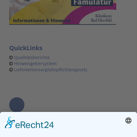
QuickLinks
Qualitätsberichte
Hinweisgebersystem
Lieferkettensorgfaltspflichtengesetz